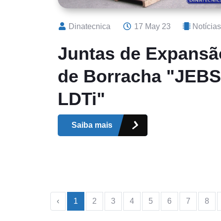
Dinatecnica
17 May 23
Notícias
Juntas de Expansã
de Borracha "JEBS
LDTi"
Saiba mais
‹
1
2
3
4
5
6
7
8