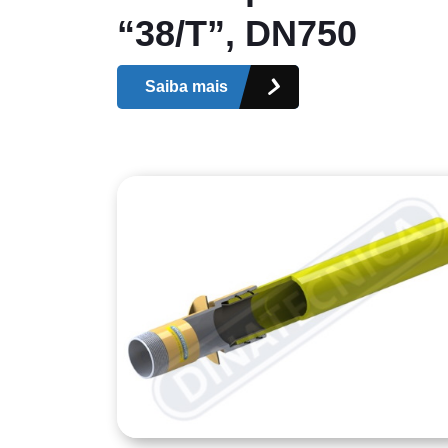
“38/T”, DN750
Saiba mais