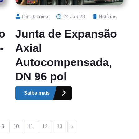
Dinatecnica
24 Jan 23
Notícias
o
Junta de Expansão
-
Axial
Autocompensada,
DN 96 pol
Saiba mais
9
10
11
12
13
›